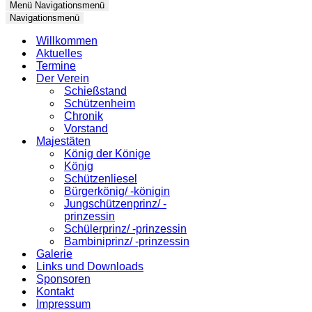
Menü
Navigationsmenü
Navigationsmenü
Willkommen
Aktuelles
Termine
Der Verein
Schießstand
Schützenheim
Chronik
Vorstand
Majestäten
König der Könige
König
Schützenliesel
Bürgerkönig/ -königin
Jungschützenprinz/ -
prinzessin
Schülerprinz/ -prinzessin
Bambiniprinz/ -prinzessin
Galerie
Links und Downloads
Sponsoren
Kontakt
Impressum