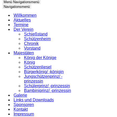
Menü
Navigationsmenü
Navigationsmenü
Willkommen
Aktuelles
Termine
Der Verein
Schießstand
Schützenheim
Chronik
Vorstand
Majestäten
König der Könige
König
Schützenliesel
Bürgerkönig/ -königin
Jungschützenprinz/ -
prinzessin
Schülerprinz/ -prinzessin
Bambiniprinz/ -prinzessin
Galerie
Links und Downloads
Sponsoren
Kontakt
Impressum